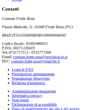
Contatti
Comune Fratte Rosa
Piazza Matteotti, 11, 61040 Fratte Rosa (PU)
IBAN:IT51G0306968580100000046030
Codice fiscale: 81002490415
P.IVA: 00371220419
Tel: 0721777113 - 0721777200
Email:
comune.fratte-rosa@provincia.ps.it
PEC:
comune.fratte-rosa@emarche.it
Leggi le FAQ
Prenotazione appuntamento
Segnalazione disservizio
Richiesta d'assistenza
Amministrazione trasparente
Informativa privacy
Note legali
Dichiarazione di accessibilità
Piano di miglioramento del sito e dei servizi