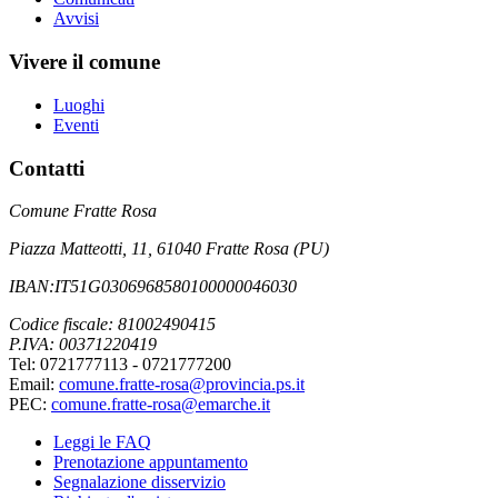
Avvisi
Vivere il comune
Luoghi
Eventi
Contatti
Comune Fratte Rosa
Piazza Matteotti, 11, 61040 Fratte Rosa (PU)
IBAN:IT51G0306968580100000046030
Codice fiscale: 81002490415
P.IVA: 00371220419
Tel: 0721777113 - 0721777200
Email:
comune.fratte-rosa@provincia.ps.it
PEC:
comune.fratte-rosa@emarche.it
Leggi le FAQ
Prenotazione appuntamento
Segnalazione disservizio