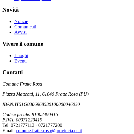
Novità
Notizie
Comunicati
Avvisi
Vivere il comune
Luoghi
Eventi
Contatti
Comune Fratte Rosa
Piazza Matteotti, 11, 61040 Fratte Rosa (PU)
IBAN:IT51G0306968580100000046030
Codice fiscale: 81002490415
P.IVA: 00371220419
Tel: 0721777113 - 0721777200
Email:
comune.fratte-rosa@provincia.ps.it