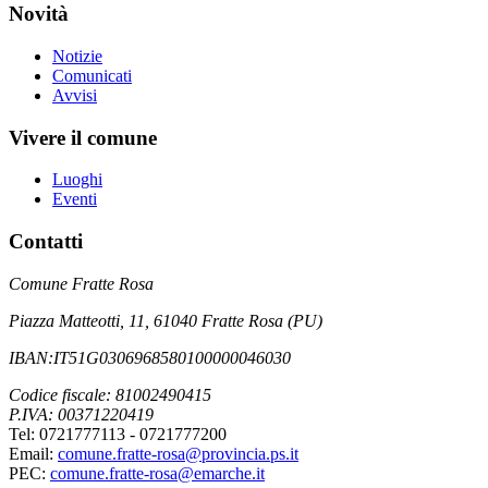
Novità
Notizie
Comunicati
Avvisi
Vivere il comune
Luoghi
Eventi
Contatti
Comune Fratte Rosa
Piazza Matteotti, 11, 61040 Fratte Rosa (PU)
IBAN:IT51G0306968580100000046030
Codice fiscale: 81002490415
P.IVA: 00371220419
Tel: 0721777113 - 0721777200
Email:
comune.fratte-rosa@provincia.ps.it
PEC:
comune.fratte-rosa@emarche.it