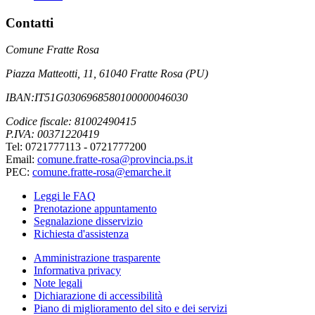
Contatti
Comune Fratte Rosa
Piazza Matteotti, 11, 61040 Fratte Rosa (PU)
IBAN:IT51G0306968580100000046030
Codice fiscale: 81002490415
P.IVA: 00371220419
Tel: 0721777113 - 0721777200
Email:
comune.fratte-rosa@provincia.ps.it
PEC:
comune.fratte-rosa@emarche.it
Leggi le FAQ
Prenotazione appuntamento
Segnalazione disservizio
Richiesta d'assistenza
Amministrazione trasparente
Informativa privacy
Note legali
Dichiarazione di accessibilità
Piano di miglioramento del sito e dei servizi