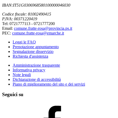
IBAN:IT51G0306968580100000046030
Codice fiscale: 81002490415
P.IVA: 00371220419
Tel: 0721777113 - 0721777200
Email:
comune.fratte-rosa@provincia.ps.it
PEC:
comune.fratte-rosa@emarche.it
Leggi le FAQ
Prenotazione appuntamento
Segnalazione disservizio
Richiesta d'assistenza
Amministrazione trasparente
Informativa privacy
Note legali
Dichiarazione di accessibilità
Piano di miglioramento del sito e dei servizi
Seguici su