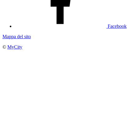
Facebook
Mappa del sito
©
MyCity